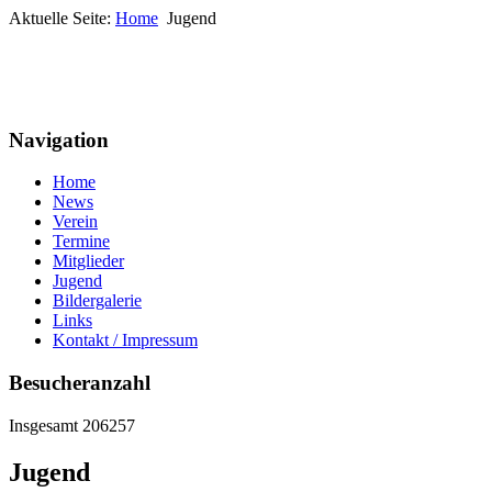
Aktuelle Seite:
Home
Jugend
Navigation
Home
News
Verein
Termine
Mitglieder
Jugend
Bildergalerie
Links
Kontakt / Impressum
Besucheranzahl
Insgesamt 206257
Jugend